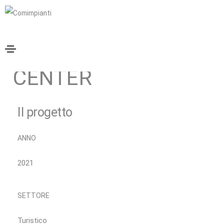
IMPIANTI, SICUREZZA ED ENERGIA
HEALING
MEDITATION
CENTER
Il progetto
ANNO
2021
SETTORE
Turistico